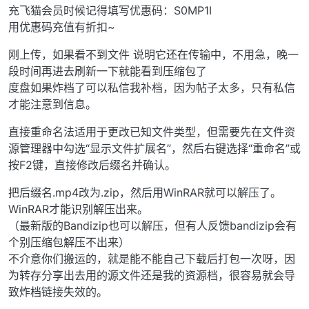
充飞猫会员时候记得填写优惠码：S0MP1I
用优惠码充值有折扣~
刚上传，如果看不到文件 说明它还在传输中，不用急，晚一
段时间再进去刷新一下就能看到压缩包了
度盘如果炸档了可以私信我补档，因为帖子太多，只有私信
才能注意到信息。
直接重命名法适用于更改已知文件类型，但需要先在文件资
源管理器中勾选“显示文件扩展名”，然后右键选择“重命名”或
按F2键，直接修改后缀名并确认。
把后缀名.mp4改为.zip，然后用WinRAR就可以解压了。
WinRAR才能识别解压出来。
（最新版的Bandizip也可以解压，但有人反馈bandizip会有
个别压缩包解压不出来）
不介意你们搬运的，就是能不能自己下载后打包一次呀，因
为转存分享出去用的源文件还是我的资源档，很容易就会导
致炸档链接失效的。