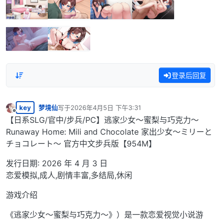
登录后回复
key
梦境仙
写于
2026年4月5日 下午3:31
最后由 编辑
离线
【日系SLG/官中/步兵/PC】逃家少女〜蜜梨与巧克力〜
Runaway Home: Mili and Chocolate 家出少女〜ミリーと
チョコレート〜 官方中文步兵版【954M】
发行日期: 2026 年 4 月 3 日
恋爱模拟,成人,剧情丰富,多结局,休闲
游戏介绍
《逃家少女〜蜜梨与巧克力〜》）是一款恋爱视觉小说游