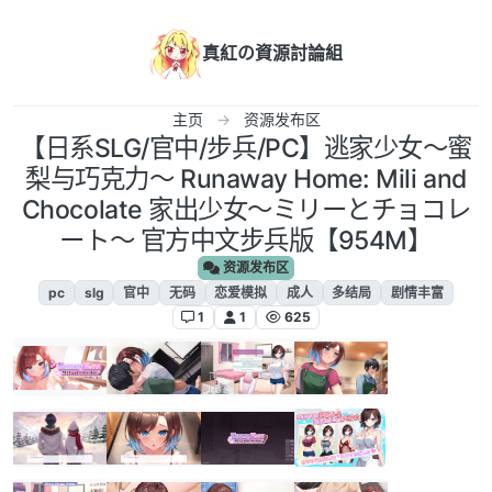
跳转至内容
真紅の資源討論組
主页
资源发布区
【日系SLG/官中/步兵/PC】逃家少女〜蜜
梨与巧克力〜 Runaway Home: Mili and
Chocolate 家出少女〜ミリーとチョコレ
ート〜 官方中文步兵版【954M】
资源发布区
pc
slg
官中
无码
恋爱模拟
成人
多结局
剧情丰富
1
1
625