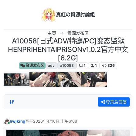
跳转至内容
真紅の資源討論組
主页
资源发布区
A10058[日式ADV/特癖/PC]变态监狱
HENPRIHENTAIPRISONv1.0.2官方中文
[6.2G]
资源发布区
adv
a10058
1
1
326
登录后回复
hwjking
写于
2026年4月6日 上午6:08
最后由 编辑
在线