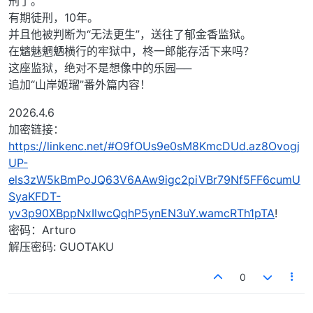
刑了。
有期徒刑，10年。
并且他被判断为“无法更生”，送往了郁金香监狱。
在魑魅魍魉横行的牢狱中，柊一郎能存活下来吗？
这座监狱，绝对不是想像中的乐园──
追加“山岸姬瑠”番外篇内容！
2026.4.6
加密链接：
https://linkenc.net/#O9fOUs9e0sM8KmcDUd.az8Ovogj
UP-
els3zW5kBmPoJQ63V6AAw9igc2piVBr79Nf5FF6cumU
SyaKFDT-
yv3p90XBppNxIlwcQqhP5ynEN3uY.wamcRTh1pTA
!
密码：Arturo
解压密码: GUOTAKU
0