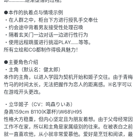
却…………逐渐堕落的过程。
●本作的执着点与情境示例
・在人群之中，柜台下方进行授乳手交奉仕
・约会途中背着男友接受性处理召唤
・隔着玄关门一边对话一边进行性行为
・使用远程跳蛋进行挑逗PLAY……等等。
所有立绘和CG都制作得极具魅力！
●主要角色介绍
・主角（默认名：健太郎）
本作的主角，以进入学园为契机开始和姬子交往。由于青梅
竹马的时间太长，无法把握作为恋人的距离感。※名字可以
在游戏开头更改。
・立华姬子（CV：鸣森りいあ）
身高159cm B110(K罩杯)\W68\H95
性格大方稳重，但内心坚定且为朋友着想。由于父母经常因
工作不在家，所以和主角是家属级别的往来。在被表白之前
就一直喜欢他，从小就非常爱慕他。爱好是烹饪和阅读，最