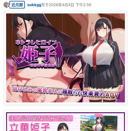
近月厨
ookkgg
写于
2026年4月4日 下午2:56
最后由 编辑
离线