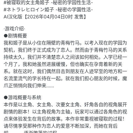
#被寝取的女主角姬子 -秘密的学园性生活-
#ネトラレヒロイン姫子 -秘密の学園性活-
AI汉化版【2026年04月04日0时 发售】
·游戏介绍·
●剧情概要
我和姬子是从小住在隔壁的青梅竹马。以考入现在的学园为
契机，我们终于正式成为了恋人。然而由于青梅竹马的关系
持续太久，我们并不清楚恋人之间该如何相处。入学已经一
个月了，我和她虽然进展缓慢，但也确实在孕育着新的关
系。就在这时，我们偶然目击到朋友在人迹罕至的地方和一
名流里流气的学长待在一起。就在我们担心朋友的时候，魔
爪正悄悄向我们伸来……
●游戏概要与系统
本作是以主角、女主角、次要女主角、奸角各自的视角展开
剧情的剧本！以主角视角为主轴，玩家可以通过各角色的视
点来体验发生在背后的故事。本作非常重视被寝取的过程！
请尽情享受那种作为恋人的爱意不断加深，而她在背后