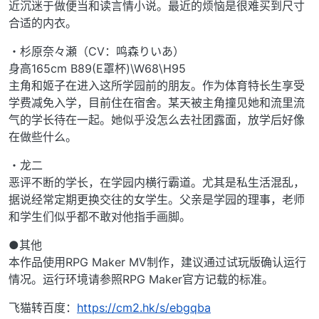
近沉迷于做便当和读言情小说。最近的烦恼是很难买到尺寸
合适的内衣。
・杉原奈々瀬（CV：鸣森りいあ）
身高165cm B89(E罩杯)\W68\H95
主角和姬子在进入这所学园前的朋友。作为体育特长生享受
学费减免入学，目前住在宿舍。某天被主角撞见她和流里流
气的学长待在一起。她似乎没怎么去社团露面，放学后好像
在做些什么。
・龙二
恶评不断的学长，在学园内横行霸道。尤其是私生活混乱，
据说经常定期更换交往的女学生。父亲是学园的理事，老师
和学生们似乎都不敢对他指手画脚。
●其他
本作品使用RPG Maker MV制作，建议通过试玩版确认运行
情况。运行环境请参照RPG Maker官方记载的标准。
飞猫转百度：
https://cm2.hk/s/ebgqba