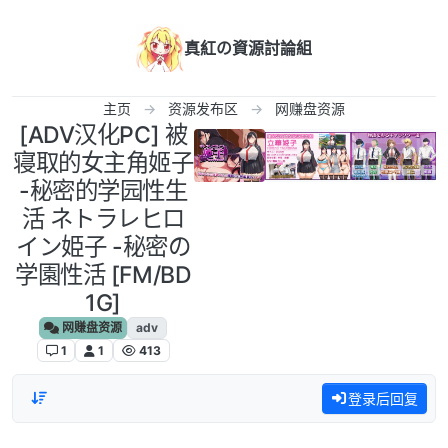
跳转至内容
真紅の資源討論組
主页
资源发布区
网赚盘资源
[ADV汉化PC] 被
寝取的女主角姬子
-秘密的学园性生
活 ネトラレヒロ
イン姫子 -秘密の
学園性活 [FM/BD
1G]
网赚盘资源
adv
1
1
413
登录后回复