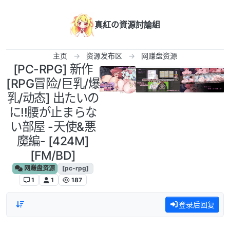
跳转至内容
真紅の資源討論組
主页
资源发布区
网赚盘资源
[PC-RPG] 新作
[RPG冒险/巨乳/爆
乳/动态] 出たいの
に!!腰が止まらな
い部屋 -天使&悪
魔編- [424M]
[FM/BD]
网赚盘资源
[pc-rpg]
1
1
187
登录后回复