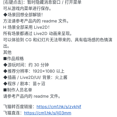
[右键点击]：暂时隐藏消息窗口 / 打开菜单
可从游戏内菜单进行保存。
◆场景回想全部解锁！
方法请参考产品内的 readme 文件。
H 场景全部采用 Live2D！
所有场景都通过 Live2D 动画来呈现。
可以体验到 CG 和幻灯片无法带来的、具有临场感的色情演
出。
其他
■作品规格
◆游玩时间：约 30 分钟
◆推荐分辨率：1920×1080 以上
◆插画 / Live2D/UI/ 背景：火上酱
◆程序 / 剧本：苗ヶ沼
■制作人员名单
请参考产品内的 readme 文件。
飞猫转百度链接：
https://cm1.hk/s/zvkhjf
飞猫直连：
https://cm1.hk/s/lj03mm