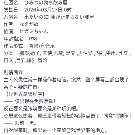
社团名 ひみつの勃ち飲み屋
发售日 2026年03月27日 0时
系列名 出たいのに!!腰が止まらない部屋
作者 なえがぬ
插画 ヒガミちゃん
年龄指定 R18
作品形式 冒险\有音乐
分类 胸部,奶子, 天使,恶魔, 足交 ,男性受 ,内射,中出, 乳交 ,
口交 ,巨乳,爆乳,冒险
剧情简介
主人公像往常一样操作着电脑，突然，整个屏幕上都出现了
某个可疑的广告。
【异世界邀请程序】
—— 仅限现在免费活动！
反正要么是诈骗要么是某种玩笑吧。
心里这么想着，却还是带着轻松的心情点击了 “同意” 的瞬间
—— 眼前一黑。
再次醒来时，那里是一个宛如游戏世界般的地方。