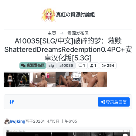
跳转至内容
真紅の資源討論組
主页
资源发布区
A10035[SLG/中文]破碎的梦：救赎
ShatteredDreamsRedemption0.4PC+安
卓汉化版[5.3G]
资源发布区
slg
a10035
1
1
254
登录后回复
hwjking
写于
2026年4月5日 上午6:05
最后由 编辑
离线