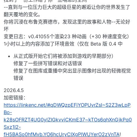
--直到与一位压力巨大的超级巨星的邂逅让你的世界发生了
翻天覆地的变化。
你将沉浸在布鲁克赛德市，发现这里的故事和人物--无论好
坏
变更日志：v0.41055个渲染23 种动画（+30 种速度变化）
1小时以上的内容添加了环境音效（仅在 Beta 版 0.4 中
从正式版开始它们将被添加到游戏的早期部分）
修复了一些拼写错误和对话错误
修复了在图库或重播中突出显示图像时出现的轻微视觉
错误
2026.4.5
加密链接：
https://linkenc.net/#qDWQzpEFjYOPUvrZsI~S2Z3wLpP
Bo-
k28sOFRZT4UG0ylZIGkvviCKmE37~kTOs6qhXnGjkPq0
Sxz1I2-
fH5BASo0hfMvb.YO6hcUryCIXgPlWUYerO2zVnTA
!