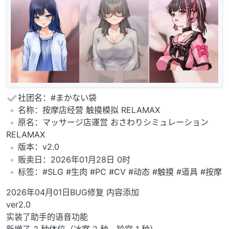
社团名：#まかない袋
️名称：按摩店经营 触摸模拟 RELAMAX
️原名：マッサージ店運営 おさわりシミュレーション
RELAMAX
️版本：v2.0
️贩卖日：2026年01月28日 0时
️标签：#SLG #生肉 #PC #CV #动态 #触摸 #道具 #按摩
2026年04月01日BUG修复 内容添加
ver2.0
实装了助手的语音功能
新增了 3 种体位（冰室 2 种、铃宫 1 种）