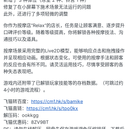
修复了在小屏幕下施术场景无法运行的问题
此外，还进行了多项轻微的调整
你作为按摩店“Relax”的店长，任务是让顾客满意、逐步提升
口碑评价等级。随着等级提高，你将解锁各种按摩技法、沟
通技巧以及道具。
按摩场景采用完整的Live2D模型，能够响应点击和拖拽操作
并呈现相应动画。根据状态变化，可使用的按摩手法和顾客
的反应也会有所不同。请灵活运用技巧，尽情享受顾客的各
种失态表现吧。
游戏内还附带了已解锁玩家技能等的存档数据。（可跳过约
4小时的游戏流程）。
飞猫转百度：
https://cm1.hk/s/bamike
飞猫直链：
https://cm1.hk/s/tpo0kx
解压码：ookkgg
飞猫优惠码：8ZV9BT
PS：请勿在线解压，网盘先保存游戏避免压缩损坏，下载后