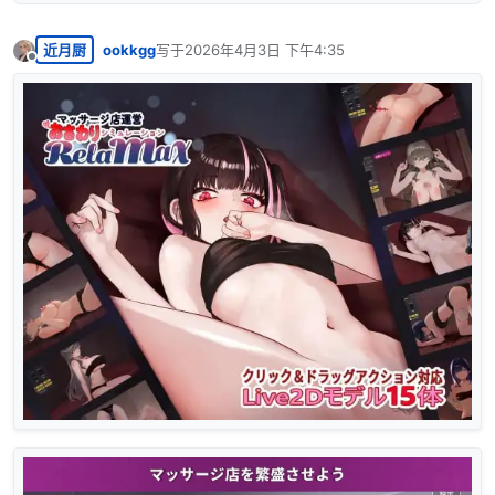
近月厨
ookkgg
写于
2026年4月3日 下午4:35
最后由 编辑
离线