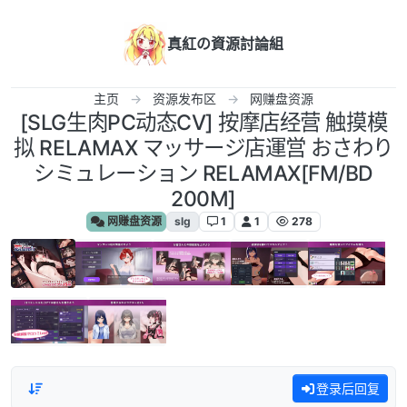
跳转至内容
真紅の資源討論組
主页
资源发布区
网赚盘资源
[SLG生肉PC动态CV] 按摩店经营 触摸模
拟 RELAMAX マッサージ店運営 おさわり
シミュレーション RELAMAX[FM/BD
200M]
网赚盘资源
slg
1
1
278
登录后回复