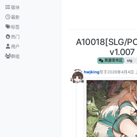
跳转至内容
版块
最新
标签
热门
A10018[SLG
用户
v1.00
群组
资源发布区
slg
hwjking
写于
2026年4月4日 
最后由 编辑
离线