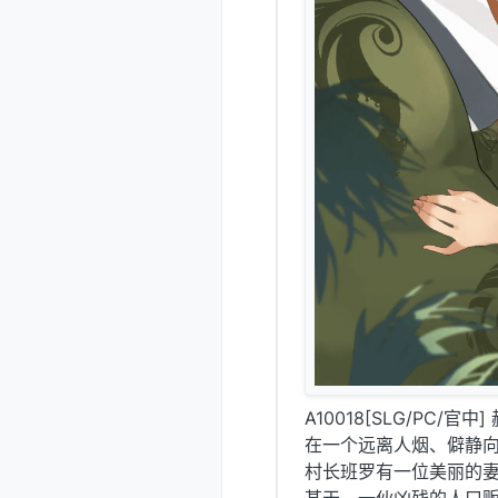
A10018[SLG/PC/官中
在一个远离人烟、僻静
村长班罗有一位美丽的