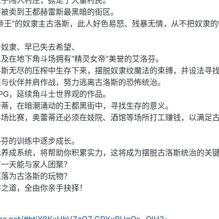
贩子闯入村庄，掳走了大量村民。
蒂被卖到王都赫雷斯最黑暗的街区。
帝王”的奴隶主古洛斯，此人好色易怒、残暴无情，从不把奴隶的
为奴隶、早已失去希望、
及在地下角斗场拥有“精灵女帝”美誉的艾洛芬。
洛斯无尽的压榨中生存下来，摆脱奴隶纹魔法的束缚，并设法寻
须与伙伴并肩作战，努力逃离古洛斯的恐怖统治。
PG，延续角斗士世界观的作品。
蕾蒂，在暗潮涌动的王都黑街中，寻找生存的意义。
斗场比赛，奥蕾蒂还必须在妓院、酒馆等场所打工赚钱，以满足
洛芬的训练中逐步成长。
色养成系统，将帮助你积累实力，这将成为摆脱古洛斯统治的关
有一天能与家人团聚？
堕落为古洛斯的玩物？
存之道，全由你亲手抉择！