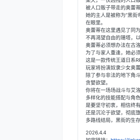
某天，一伙凶残的人口
被人口贩子带走的奥蕾
她的主人是被称为“黑街
在眼里。
奥蕾蒂在这里遇见了同
不再渴望自由的珊塔，以
奥蕾蒂必须想办法在古
为了与家人重逢，她必
这是一款传统王道日系R
玩家将扮演奴隶少女奥
除了参与非法的地下角
贪婪欲望。
你将在一场场战斗与艾
多样化的技能搭配与角
是要坚守初衷，相信终
还是沉沦于欲望，彻底
多路线结局，黑街的生
2026.4.4