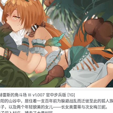
] 赫雷斯的角斗场 Ⅲ v1.007 官中步兵版 [1G]
向阳的山谷中，居住着一支百年前为躲避战乱而迁徙至此的狐人
妻子，以及两个年轻貌美的女儿——长女奥蕾蒂与次女梅兰妮。