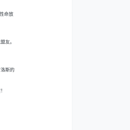
性命放
找盟友。
古洛斯的
键！