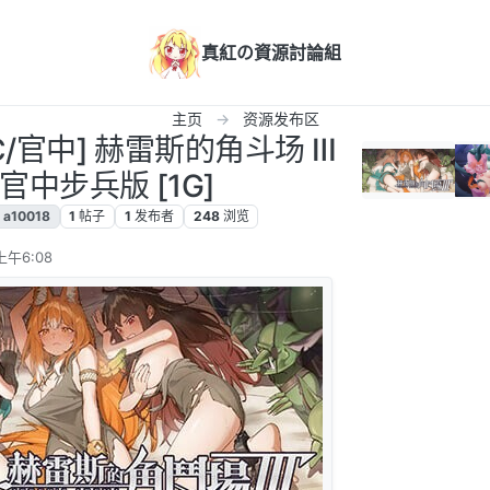
真紅の資源討論組
主页
资源发布区
/PC/官中] 赫雷斯的角斗场 Ⅲ
7 官中步兵版 [1G]
a10018
1
帖子
1
发布者
248
浏览
上午6:08