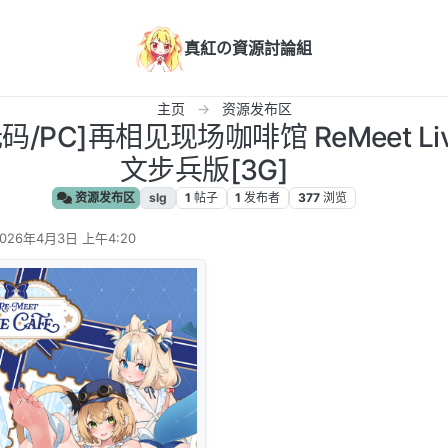
真紅の資源討論組
主页
资源发布区
码/PC]再相见现场咖啡馆 ReMeet Liv
文步兵版[3G]
资源发布区
slg
1
帖子
1
发布者
377
浏览
2026年4月3日 上午4:20
 编辑