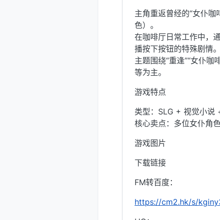
主角重返曾经的“女仆咖
色）。
在咖啡厅日常工作中，
播按下按钮的特殊剧情
主题围绕“重逢”“女仆咖
等为主。
游戏特点
类型：SLG + 视觉小说
核心卖点：多位女仆角色
游戏图片
下载链接
FM转百度：
https://cm2.hk/s/kginy