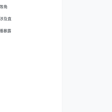
等角
涉及直
直播暴露