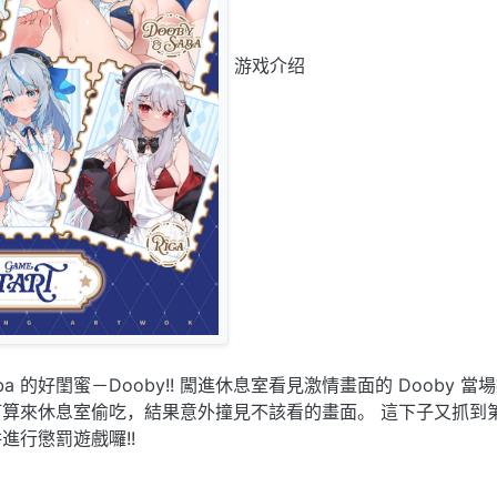
游戏介绍
a 的好閨蜜－Dooby!! 闖進休息室看見激情畫面的 Dooby 當
算來休息室偷吃，結果意外撞見不該看的畫面。 這下子又抓到
進行懲罰遊戲囉!!