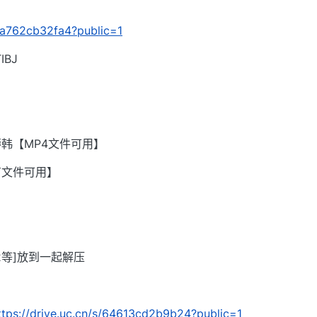
5fa762cb32fa4?public=1
BJ
韩【MP4文件可用】
有文件可用】
002等]放到一起解压
ttps://drive.uc.cn/s/64613cd2b9b24?public=1