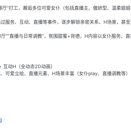
啡厅”打工，邂逅多位可爱女仆（包括直播主、傲娇型、温柔姐姐
通过服务、互动、直播等事件，逐步解锁亲密关系、H场景，甚至
。
啡厅”“直播与日常调教”，氛围甜蜜+背德，H内容以女仆服务、
 + 互动H（全动态2D动画）
、可爱立绘、直播元素、H场景丰富（女仆play、直播调教等）
3