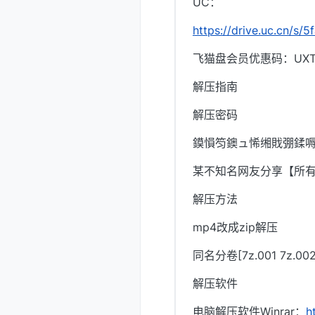
UC：
https://drive.uc.cn/s/
飞猫盘会员优惠码：UXTI
解压指南
解压密码
鏌愪笉鐭ュ悕缃戝弸鍒嗕
某不知名网友分享【所
解压方法
mp4改成zip解压
同名分卷[7z.001 7z.
解压软件
电脑解压软件Winrar：
h