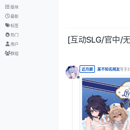
跳转至内容
版块
最新
标签
热门
[互动SLG/官中/无
用户
群组
近月厨
某不知名网友
写于
最后由
离线