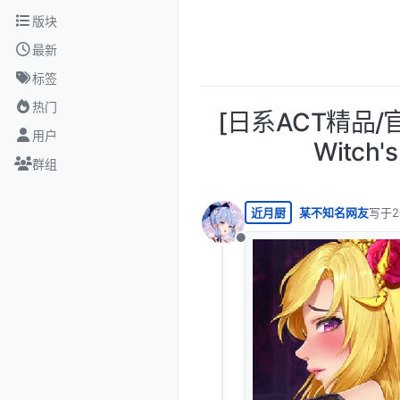
跳转至内容
版块
最新
标签
热门
[日系ACT精品/官
用户
Witch'
群组
近月厨
某不知名网友
写于
2
最后由
离线