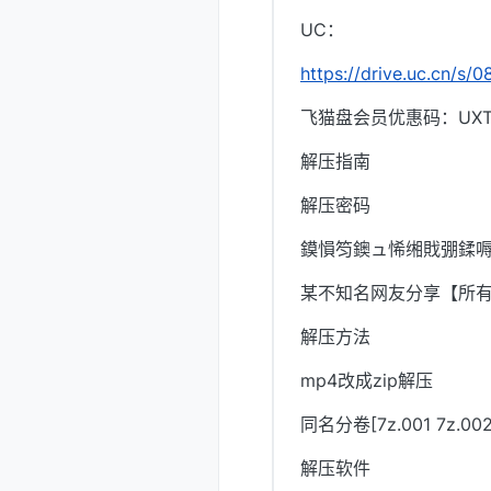
UC：
https://drive.uc.cn/s/
飞猫盘会员优惠码：UXTI
解压指南
解压密码
鏌愪笉鐭ュ悕缃戝弸鍒嗕
某不知名网友分享【所
解压方法
mp4改成zip解压
同名分卷[7z.001 7z.
解压软件