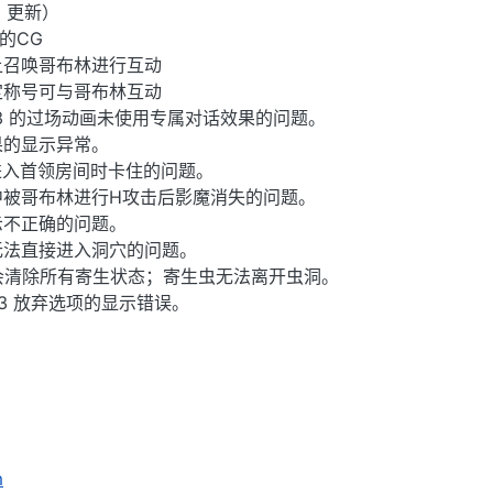
日 更新）
关的CG
床上召唤哥布林进行互动
特定称号可与哥布林互动
ase 3 的过场动画未使用专属对话效果的问题。
效果的显示异常。
在进入首领房间时卡住的问题。
se 1 中被哥布林进行H攻击后影魔消失的问题。
显示不正确的问题。
下无法直接进入洞穴的问题。
现在会清除所有寄生状态；寄生虫无法离开虫洞。
se 3 放弃选项的显示错误。
m