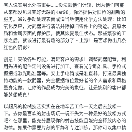
有人说实用比外表重要……没法跟他们计较，因为他们可能
从来都没见过完好无缺的Kar98。你还提供对旧枪的翻新的
服务。通过手动处理表面或适当地使用化学方法处理：比如
氧化反应，对武器进行清洁并除掉旧零件上的锈迹。复原木
质和金属表面的保护层，使其恢复最佳状态。那些繁杂的工
序之后，就该进行最有趣的部分了 - 上漆！是否想做出几条
红色的阴影？
创意！突破各种可能，满足客户的需求！调整武器配置，利
用先进的配件定制设备进行加工。查看光学瞄准具、手枪式
握把或激光瞄准器等。安上手电筒或是准直器，打造最具独
特功能的一款武器，完全根据每位爱好者的个人需求和风格
量身定做。让你的作品成为完美的象征，让最挑剔的客户都
能梦想成真！
以超凡的枪械技艺实实在在地辛苦工作一天之后去放松一
下。去你最喜欢的射击场玩一玩不失为一种最好的放松方式
吧？在那里，能充分展现你的射击技能且能完全释放内心的
激情。如果你需要片刻的平静和专注训练，那你可以集中精