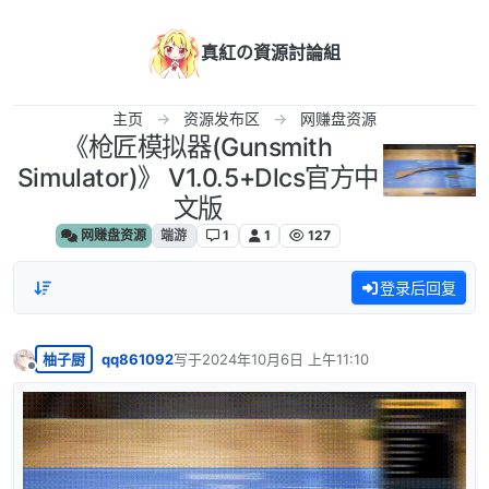
跳转至内容
真紅の資源討論組
主页
资源发布区
网赚盘资源
《枪匠模拟器(Gunsmith
Simulator)》 V1.0.5+Dlcs官方中
文版
网赚盘资源
端游
1
1
127
登录后回复
柚子厨
qq861092
写于
2024年10月6日 上午11:10
最后由 编辑
离线