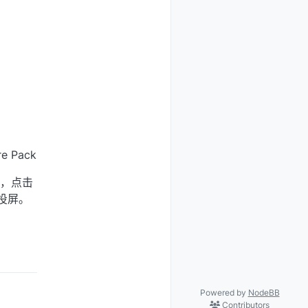
re Pack
版」，点击
投屏。
Powered by
NodeBB
Contributors