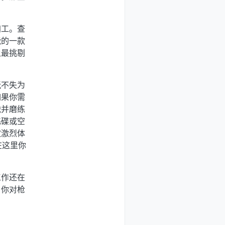
加工。查
能的一款
让最挑剔
玩不失为
如果你需
战并磨练
飞碟或空
欢激烈体
在这里你
工作还在
，你对枪