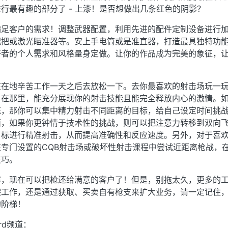
行最有趣的部分了 - 上漆！是否想做出几条红色的阴影？
满足客户的需求！调整武器配置，利用先进的配件定制设备进行
握把或激光瞄准器等。安上手电筒或是准直器，打造最具独特功
好者的个人需求和风格量身定做。让你的作品成为完美的象征，
在在地辛苦工作一天之后去放松一下。去你最喜欢的射击场玩一
？在那里，能充分展现你的射击技能且能完全释放内心的激情。
练，那你可以集中精力射击不同距离的目标，给自己设定时间挑
面，如果你更钟情于技术性的挑战，则可以把注意力转移到双向
目标进行精准射击，从而提高准确性和反应速度。另外，对于喜
专门设置的CQB射击场或破坏性射击课程中尝试近距离枪战，
技巧。
容，现在可以把枪还给满意的客户了！但是，别拖太久，更多的
偿工作，还是通过获取、买卖自有枪支来扩大业务，请一定记住
的阶梯！
rd频道：