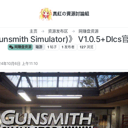
真紅の資源討論組
主页
资源发布区
网赚盘资源
mith Simulator)》 V1.0.5+Dl
网赚盘资源
端游
1
帖子
1
发布者
127
浏览
24年10月6日 上午11:10
编辑