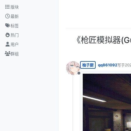
跳转至内容
版块
最新
标签
热门
《枪匠模拟器(Guns
用户
群组
柚子厨
qq861092
写于
20
最后由 
离线