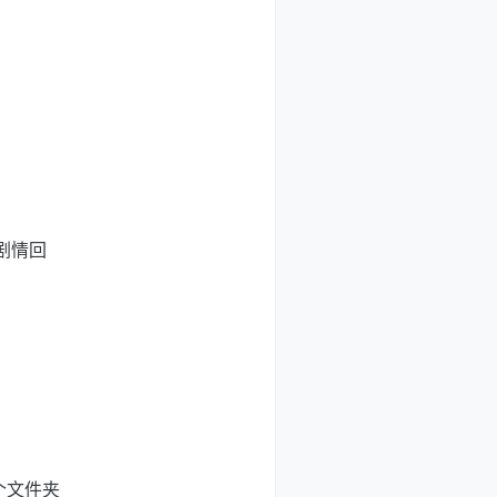
剧情回
个文件夹