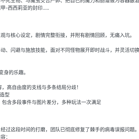
奉不死生物、与魔虫交合产卵、把自己的魔力和肠道做为容器酿酒
-西西莉亚的封印…..
界观与核心设定，剧情完整衔接，并附有剧情回顾，无痛入坑。
移动、闪避与施放技能，面对不同怪物展开即时战斗，并灵活切
变身的乐趣。
容，高自由度的支线与多条结局分歧！
装造型
，包含多段事件与图片差分，多种玩法一次满足
！经过这段时间的打磨，团队已彻底修复了棘手的病毒误报问题
内容：