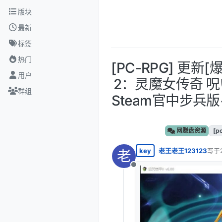
跳转至内容
版块
最新
标签
热门
[PC-RPG] 更新
用户
2：灵魔女传奇 呪い
群组
Steam官中步兵版
网赚盘资源
[p
key
老王老王123123
写于
老
最后
离线