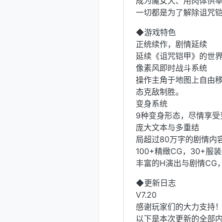
成为魔女犬、用肉体供
一切都是为了解除诅咒铠甲
◆游戏特色
正统续作，剧情延续
延续《诅咒铠甲》的世
像素风即时战斗系统
操作主角于地图上自由
态克敌制胜。
变身系统
9种变身形态，尽情享受
庞大文本与多重结
局超过80万字的剧情内
100+精緻CG，30+服
丰富的H演出与剧情CG
◆更新日志
V7.20
感谢玩家们的大力支持
以下是本次更新的全部