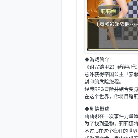
◆游戏简介
《诅咒铠甲2》延续初
意外获得帝国公主「索
封印的危险旅程。
经典RPG冒险并结合变
在这个世界，你将目睹
◆剧情概述
莉莉娜在一次事件力量遭
为了找到圣物，莉莉娜
不过…在这个疯狂的世界