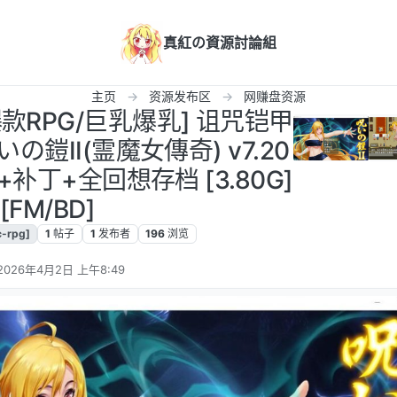
真紅の資源討論組
主页
资源发布区
网赚盘资源
[爆款RPG/巨乳爆乳] 诅咒铠甲
の鎧II(霊魔女傳奇) v7.20
+补丁+全回想存档 [3.80G]
[FM/BD]
c-rpg]
1
帖子
1
发布者
196
浏览
2026年4月2日 上午8:49
由 编辑