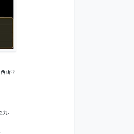
西西莉亚
之力。