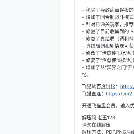
– 移除了导致病毒误报
– 增加了回合制战斗模
– 针对已通关玩家，推
– 修复了目前收集到的 
– 修复了真结局（调和
– 真结局调和剧情现可
– 修改了“治愈使”联
– 修复了“治愈使”联动
– 增加了从“异界之门”
忆。
飞猫转百度链接：
https
飞猫直连：
https://cm2
开通飞猫盘会员，输入优
解压码:老王123
请勿在线解压
解压方法：PDF,PNG