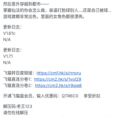
然后意外穿越到都市——
掌握仙法的你会怎么做，装逼打脸绿别人….还是自己被绿…
游戏建模非常出色，里面的女角色都很漂亮。
更新日志：
V1.61c
N/A
更新日志：
V1.71
N/A
飞猫转百度链接：
https://cm1.hk/s/rrnvru
飞猫直连分卷1：
https://cm2.hk/s/1vol29
飞猫直连分卷2：
https://cm2.hk/s/r9qie8
开通飞猫盘会员，输入优惠码：QTR6C0 享受折扣
解压码:老王123
请勿在线解压