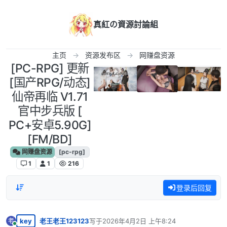
跳转至内容
真紅の資源討論組
主页
资源发布区
网赚盘资源
[PC-RPG] 更新
[国产RPG/动态]
仙帝再临 V1.71
官中步兵版 [
PC+安卓5.90G]
[FM/BD]
网赚盘资源
[pc-rpg]
1
1
216
登录后回复
key
老王老王123123
写于
2026年4月2日 上午8:24
老
最后由 编辑