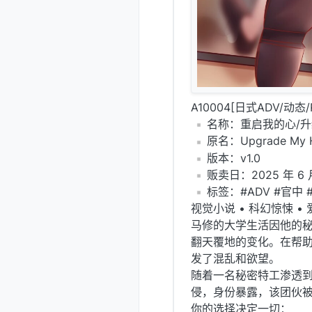
A10004[日式ADV/动态/P
️名称：重启我的心/
️原名：Upgrade My 
️版本：v1.0
️贩卖日：2025 年 6 
️标签：#ADV #官中 
视觉小说 • 科幻惊悚 • 
马修的大学生活因他的
翻天覆地的变化。在帮
发了混乱和欲望。
随着一名秘密特工渗透
侵，身份暴露，该团伙
你的选择决定一切：