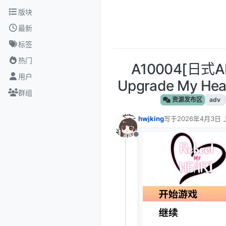
跳转至内容
版块
最新
标签
热门
A10004[日式
用户
Upgrade My He
群组
资源发布区
adv
hwjking
写于
2026年4月3日 
最后由 编辑
离线