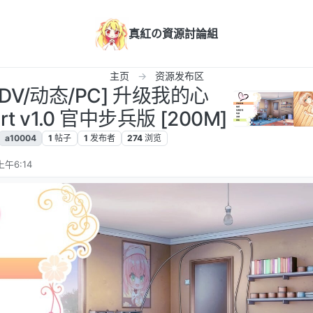
真紅の資源討論組
主页
资源发布区
ADV/动态/PC] 升级我的心
art v1.0 官中步兵版 [200M]
a10004
1
帖子
1
发布者
274
浏览
上午6:14