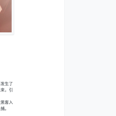
而发生了
进来，引
被黑客入
追捕。