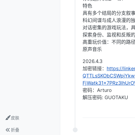
特色
具有多个结局的分支叙事：坏
科幻间谍与成人浪漫的
对话密集的游戏玩法，
探索身份、监视和反叛
高重玩价值：不同的路
原声音乐
2026.4.3
加密链接：
https://lin
QTTLsSKObCSWpjYkwi
FjWatk31x7PRz3lhUr
密码：Arturo
解压密码: GUOTAKU
皮肤
折叠