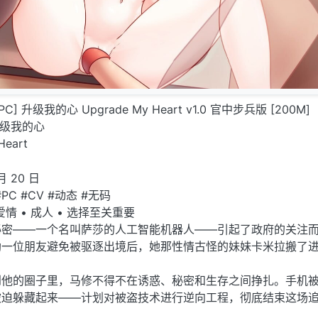
C] 升级我的心 Upgrade My Heart v1.0 官中步兵版 [200M]
升级我的心
Heart
月 20 日
#PC #CV #动态 #无码
爱情 • 成人 • 选择至关重要
秘密——一个名叫萨莎的人工智能机器人——引起了政府的关注
助一位朋友避免被驱逐出境后，她那性情古怪的妹妹卡米拉搬了
到他的圈子里，马修不得不在诱惑、秘密和生存之间挣扎。手机
被迫躲藏起来——计划对被盗技术进行逆向工程，彻底结束这场