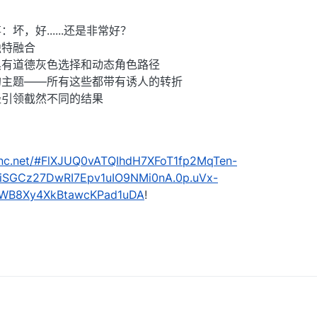
，好......还是非常好？
独特融合
具有道德灰色选择和动态角色路径
的主题——所有这些都带有诱人的转折
径引领截然不同的结果
kenc.net/#FlXJUQ0vATQIhdH7XFoT1fp2MqTen-
SGCz27DwRI7Epv1uIO9NMi0nA.0p.uVx-
OWB8Xy4XkBtawcKPad1uDA
!