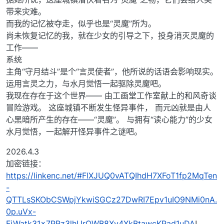
带来灾难。
而我的记忆被夺走，似乎也是“灵魔”所为。
尚未恢复记忆的我，就在少女的引导之下，投身消灭灵魔的
工作——
系统
主角“守月结斗”是个“言灵使者”，他所说的话语会影响现实。
运用言灵之力，与水月觉悟一起驱除灵魔吧。
我现在存在于这个世界—— 由工画堂工作室献上的和风奇谈
冒险游戏。 这座城镇不断发生怪异事件， 而元凶就是由人
心黑暗所产生的存在——“灵魔”。 与拥有“读心能力”的少女
水月觉悟，一起解开怪异事件之谜吧。
2026.4.3
加密链接：
https://linkenc.net/#FlXJUQ0vATQIhdH7XFoT1fp2MqTen
-
QTTLsSKObCSWpjYkwiSGCz27DwRI7Epv1uIO9NMi0nA.
0p.uVx-
FjWatk31x7PRz3lhUrOWB8Xy4XkBtawcKPad1uDA
!