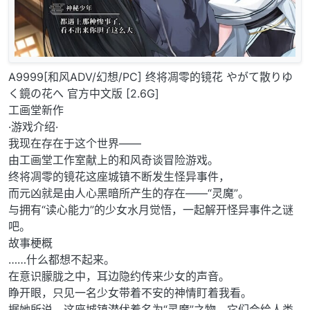
A9999[和风ADV/幻想/PC] 终将凋零的镜花 やがて散りゆ
く鏡の花へ 官方中文版 [2.6G]
工画堂新作
·游戏介绍·
我现在存在于这个世界——
由工画堂工作室献上的和风奇谈冒险游戏。
终将凋零的镜花这座城镇不断发生怪异事件，
而元凶就是由人心黑暗所产生的存在——“灵魔”。
与拥有“读心能力”的少女水月觉悟，一起解开怪异事件之谜
吧。
故事梗概
……什么都想不起来。
在意识朦胧之中，耳边隐约传来少女的声音。
睁开眼，只见一名少女带着不安的神情盯着我看。
据她所说，这座城镇潜伏着名为“灵魔”之物，它们会给人类