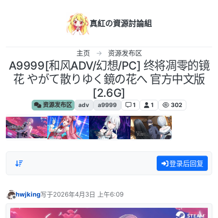
跳转至内容
真紅の資源討論組
主页
资源发布区
A9999[和风ADV/幻想/PC] 终将凋零的镜
花 やがて散りゆく鏡の花へ 官方中文版
[2.6G]
资源发布区
adv
a9999
1
1
302
登录后回复
hwjking
写于
2026年4月3日 上午6:09
最后由 编辑
离线