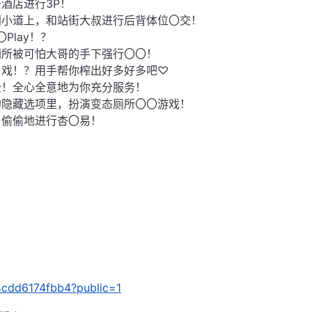
酒店进行3P！
间小道上，和站街大叔进行后背体位〇交！
Play！？
厕所被可怕大哥的手下强行〇〇！
角戏！？用手帮你榨出好多好多吧♡
全！全心全意地为你充分服务！
的隐藏选项里，扮演变态厕所〇〇游戏！
，偷偷地进行杏〇易！
c4cdd6174fbb4?public=1