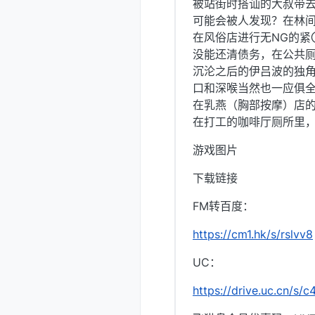
被站街时搭讪的大叔带去
可能会被人发现？在林
在风俗店进行无NG的紧〇
没能还清债务，在公共
沉沦之后的伊吕波的独
口和深喉当然也一应俱
在乳燕（胸部按摩）店
在打工的咖啡厅厕所里
游戏图片
下载链接
FM转百度：
https://cm1.hk/s/rslvv8
UC：
https://drive.uc.cn/s/