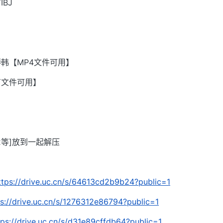
BJ
韩【MP4文件可用】
有文件可用】
002等]放到一起解压
ttps://drive.uc.cn/s/64613cd2b9b24?public=1
ps://drive.uc.cn/s/1276312e86794?public=1
tps://drive.uc.cn/s/d31e89cffdb64?public=1