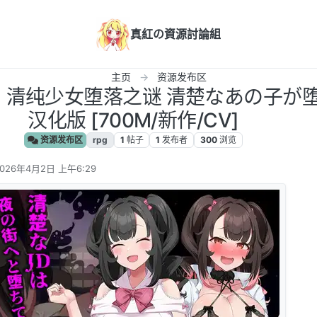
真紅の資源討論組
主页
资源发布区
汉化] 清纯少女堕落之谜 清楚なあの子が堕
汉化版 [700M/新作/CV]
资源发布区
rpg
1
帖子
1
发布者
300
浏览
2026年4月2日 上午6:29
 编辑