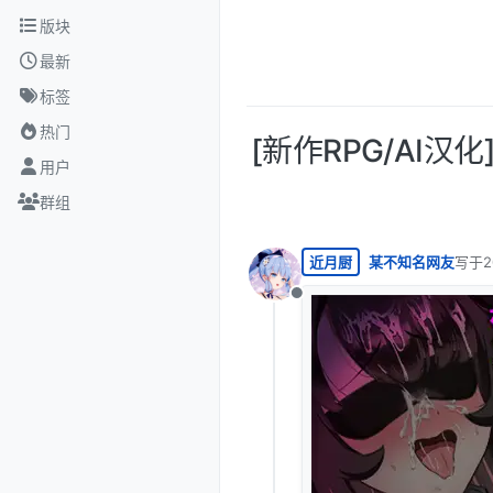
跳转至内容
版块
最新
标签
热门
[新作RPG/AI
用户
群组
近月厨
某不知名网友
写于
最后由
离线