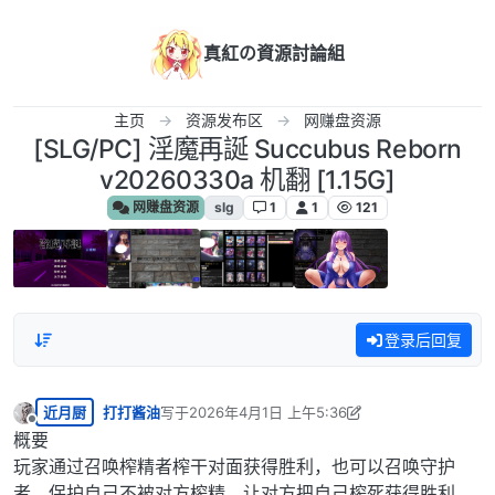
跳转至内容
真紅の資源討論組
主页
资源发布区
网赚盘资源
[SLG/PC] 淫魔再誕 Succubus Reborn
v20260330a 机翻 [1.15G]
网赚盘资源
slg
1
1
121
登录后回复
近月厨
打打酱油
写于
2026年4月1日 上午5:36
最后由 打打酱油 编辑
2026年4月6日 下午10:28
离线
概要
玩家通过召唤榨精者榨干对面获得胜利，也可以召唤守护
者，保护自己不被对方榨精，让对方把自己榨死获得胜利。