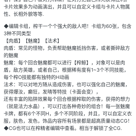
卡片效果多为动画演出，并且可以自定义卡组与卡片人物属
性、长相外貌等等.
◆编辑卡组，榨干一个个强大的敌人吧！卡组为60张，包含
3种不同类型
【肉盾】【魅魔】【法术】
肉盾：常见的怪物，负责帮助魅魔抵挡伤害，或者撕碎敌方
的魅魔
魅魔：每个回合魅魔都可以进行【榨鲸】，对象可以是肉
盾，敌方英雄，或者自己，根据稀有度有1~3个不同技能，
每个榨O技能都有独特的H动画
法术：可以对地方随从造成伤害，也可以强化自己的魅魔，
获得爆汝，癫狂，发晴等特技（卡面会变），
还有丰富的陷阱效果每个回合根据榨取的伤害，获得的想力
（就是法力水晶），可以打出各种奇妙的组合！每一张魅魔
卡牌，都有6个不同H，多个不同阶段，并且，可以自定义衣
服，肤色，发色，饰品内容所有场景都是超高质量动态CG！
◆CG也可以在榨精者编辑中查看。相当于解锁了全CG.