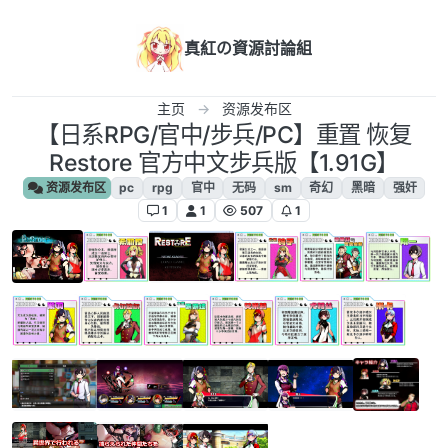
跳转至内容
真紅の資源討論組
主页
资源发布区
【日系RPG/官中/步兵/PC】重置 恢复
Restore 官方中文步兵版【1.91G】
资源发布区
pc
rpg
官中
无码
sm
奇幻
黑暗
强奸
1
1
507
1