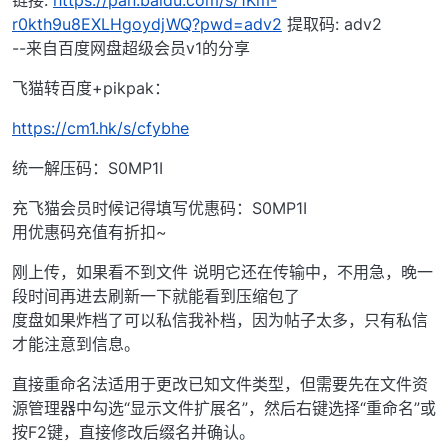
r0kth9u8EXLHgoydjWQ?pwd=adv2
提取码: adv2
--来自百度网盘超级会员v1的分享
飞猫转百度+pikpak：
https://cm1.hk/s/cfybhe
统一解压码：S0MP1I
充飞猫会员时候记得填写优惠码：S0MP1I
用优惠码充值有折扣~
刚上传，如果看不到文件 说明它还在传输中，不用急，晚一
段时间再进去刷新一下就能看到压缩包了
度盘如果炸档了可以私信我补档，因为帖子太多，只有私信
才能注意到信息。
直接重命名法适用于更改已知文件类型，但需要先在文件资
源管理器中勾选“显示文件扩展名”，然后右键选择“重命名”或
按F2键，直接修改后缀名并确认。