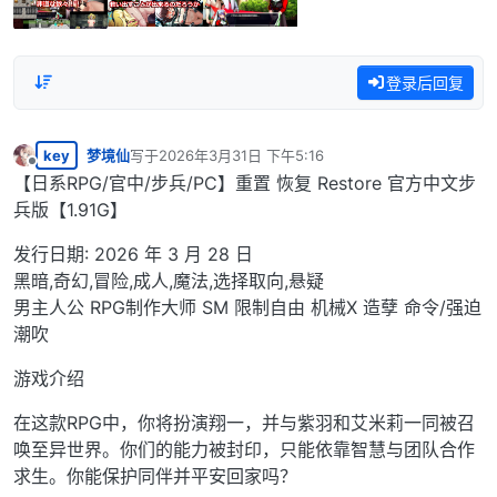
登录后回复
key
梦境仙
写于
2026年3月31日 下午5:16
最后由 编辑
离线
【日系RPG/官中/步兵/PC】重置 恢复 Restore 官方中文步
兵版【1.91G】
发行日期: 2026 年 3 月 28 日
黑暗,奇幻,冒险,成人,魔法,选择取向,悬疑
男主人公 RPG制作大师 SM 限制自由 机械X 造孽 命令/强迫
潮吹
游戏介绍
在这款RPG中，你将扮演翔一，并与紫羽和艾米莉一同被召
唤至异世界。你们的能力被封印，只能依靠智慧与团队合作
求生。你能保护同伴并平安回家吗？