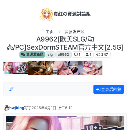
跳转至内容
真紅の資源討論組
主页
资源发布区
A9962[欧美SLG/动
态/PC]SexDormSTEAM官方中文[2.5G]
资源发布区
slg
a9962
1
1
247
登录后回复
hwjking
写于
2026年4月1日 上午6:12
最后由 编辑
离线