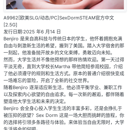
A9962[欧美SLG/动态/PC]SexDormSTEAM官方中文
[2.5G]
发行日期:2025 年6 月14 日
Benjiro 是来自高科技与传统日本的学生，他怀着拥抱充满
自由与刺激新生活的希望，搬到了美国。踏入大学宿舍的那
一刻起，他准备抛开故乡的文化束缚，勇敢迈向未知。
然而，大学生活并不像他预想的那样热情欢迎。第一天过得
平淡无奇，直到大学校长Martha 带他简短参观校园，介绍
了他必须遵守的规则和生活方式。原本的普通介绍很快变成
一场难忘的冒险，开启了全新的社交世界。
随着Benjiro 逐渐适应新生活，他必须平衡学业、兼职工作
以及探索内心欲望的自由追求。每一次新的邂逅，都伴随着
塑造他大学生活和未来的决定。
Benjiro 会全身心投入学生生活的丰富多彩，还是会挣扎于
被压抑的欲望？Sex Dorm 这是一场大胆而挑衅的旅程，你
的选择将引领多条路径与体验。来体验当自由无限时，大学
生活将会如何吧。