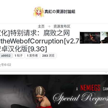
真紅の資源討論組
主页
资源发布区
G/汉化]特别请求：腐败之网
ntheWebofCorruption[v2.7
安卓汉化版[9.3G]
a9952
1
帖子
1
发布者
283
浏览
上午6:02