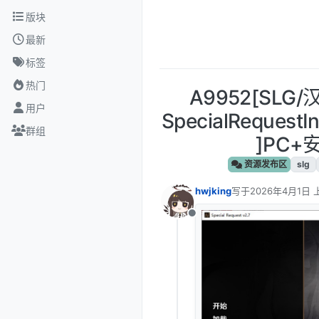
跳转至内容
版块
最新
标签
热门
A9952[SL
用户
SpecialRequestI
群组
]PC+
资源发布区
slg
hwjking
写于
2026年4月1日 
最后由 编辑
离线