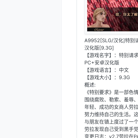
A9952[SLG/汉化]特别请求
汉化版[9.3G]
【游戏名字】：特别请求：腐败之网 
PC+安卓汉化版
【游戏语言】：中文
【游戏大小】：9.3G
概述:
《特别要求》是一部色
围绕腐败、勒索、羞辱
年轻、成功的女商人劳
努力维持自己的生活。
与朋友在镇上度过了一
劳拉发现自己受到黑手
变更日志：v2.7劳拉在