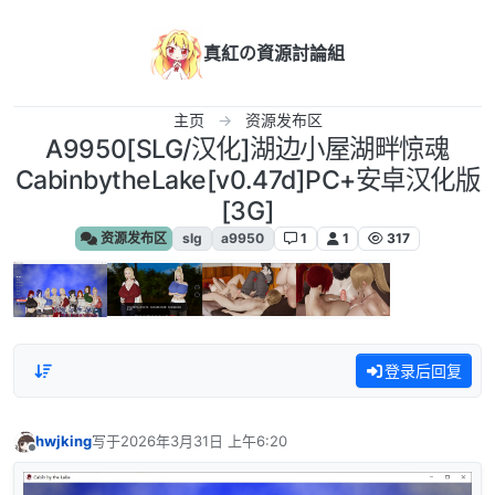
跳转至内容
真紅の資源討論組
主页
资源发布区
A9950[SLG/汉化]湖边小屋湖畔惊魂
CabinbytheLake[v0.47d]PC+安卓汉化版
[3G]
资源发布区
slg
a9950
1
1
317
登录后回复
hwjking
写于
2026年3月31日 上午6:20
最后由 编辑
离线