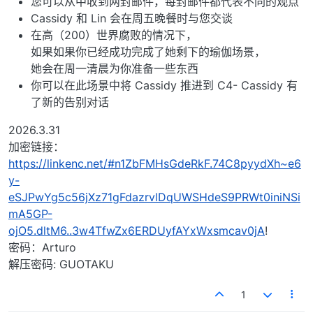
您可以从中收到两封邮件，每封邮件都代表不同的观点
Cassidy 和 Lin 会在周五晚餐时与您交谈
在高（200）世界腐败的情况下，
如果如果你已经成功完成了她剩下的瑜伽场景，
她会在周一清晨为你准备一些东西
你可以在此场景中将 Cassidy 推进到 C4- Cassidy 有
了新的告别对话
2026.3.31
加密链接：
https://linkenc.net/#n1ZbFMHsGdeRkF.74C8pyydXh~e6
y-
eSJPwYg5c56jXz71gFdazrvlDqUWSHdeS9PRWt0iniNSi
mA5GP-
ojO5.dltM6..3w4TfwZx6ERDUyfAYxWxsmcav0jA
!
密码：Arturo
解压密码: GUOTAKU
1