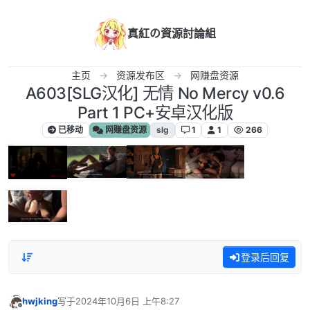
跳转至内容
真紅の資源討論組
主页
资源发布区
网赚盘资源
A603[SLG汉化] 无情 No Mercy v0.6
Part 1 PC+安卓汉化版
已移动
网赚盘资源
slg
1
1
266
登录后回复
hwjking
写于
2024年10月6日 上午8:27
最后由 编辑