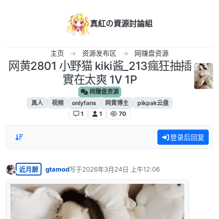
跳转至内容
真紅の資源討論組
主页
资源发布区
网赚盘资源
网黄2801 小野猫 kiki酱_213瘋狂抽插
實在太爽 1V 1P
网赚盘资源
真人
视频
onlyfans
网黄博主
pikpak云盘
1
1
70
登录后回复
近月厨
gtamod
写于
2026年3月24日 上午12:06
最后由 编辑
离线