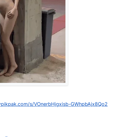
mypikpak.com/s/VOnerbHjgxisb-GWhpbAjx8Qo2