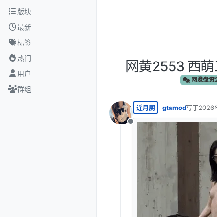
跳转至内容
版块
最新
标签
热门
网黄2553 西
用户
网赚盘资
群组
近月厨
gtamod
写于
2026
最后由 编
离线