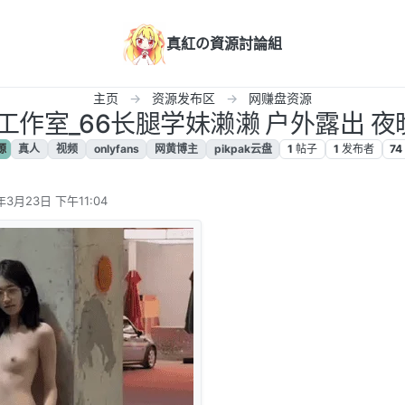
真紅の資源討論組
主页
资源发布区
网赚盘资源
萌工作室_66长腿学妹濑濑 户外露出 夜晚街
源
真人
视频
onlyfans
网黄博主
pikpak云盘
1
帖子
1
发布者
74
年3月23日 下午11:04
辑