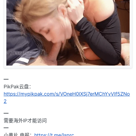
━
PikPak云盘：
https://mypikpak.com/s/VOneH0lXSj7erMChYvVlf5ZNo
2
━
需要海外IP才能访问
━
小黄片 电报：
https://t.me/lsprc