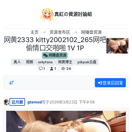
跳转至内容
真紅の資源討論組
主页
资源发布区
网赚盘资源
网黄2333 kitty2002102_265网吧
偷情口交啪啪 1V 1P
网赚盘资源
真人
视频
onlyfans
网黄博主
pikpak云盘
1
1
24
登录后回复
近月厨
gtamod
写于
2026年3月23日 下午9:58
最后由 编辑
离线