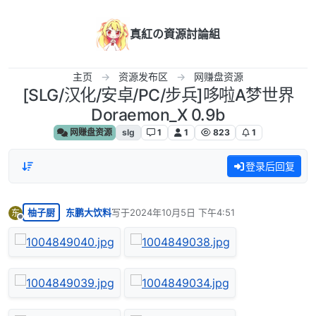
跳转至内容
真紅の資源討論組
主页
资源发布区
网赚盘资源
[SLG/汉化/安卓/PC/步兵]哆啦A梦世界
Doraemon_X 0.9b
网赚盘资源
slg
1
1
823
1
登录后回复
柚子厨
东鹏大饮料
写于
2024年10月5日 下午4:51
东
最后由 编辑
离线