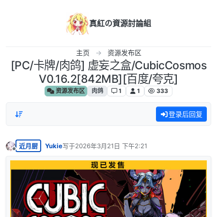
跳转至内容
真紅の資源討論組
主页
资源发布区
[PC/卡牌/肉鸽] 虚妄之盒/CubicCosmos
V0.16.2[842MB][百度/夸克]
资源发布区
肉鸽
1
1
333
登录后回复
近月厨
Yukie
写于
2026年3月21日 下午2:21
最后由 编辑
离线