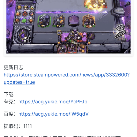
更新日志
https://store.steampowered.com/news/app/3332600?
updates=true
下载
夸克：
https://acg.yukie.moe/YcPFJp
百度：
https://acg.yukie.moe/IW5qdV
提取码：1111