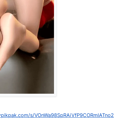
mypikpak.com/s/VOnWa98SpRAiVfP9CORmlATno2