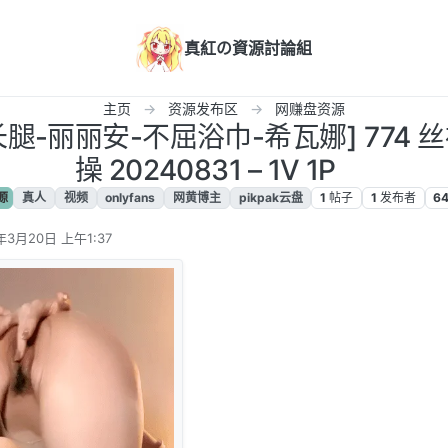
真紅の資源討論組
主页
资源发布区
网赚盘资源
妙长腿-丽丽安-不屈浴巾-希瓦娜] 774
操 20240831 – 1V 1P
源
真人
视频
onlyfans
网黄博主
pikpak云盘
1
帖子
1
发布者
6
年3月20日 上午1:37
辑