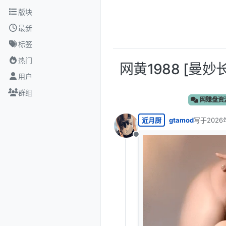
跳转至内容
版块
最新
标签
热门
网黄1988 [曼
用户
群组
网赚盘资
近月厨
gtamod
写于
2026
最后由 编
离线