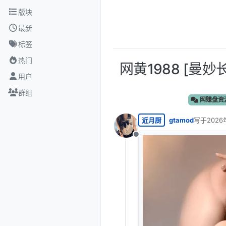
跳转至内容
版块
最新
标签
热门
网黄1988 [曼
用户
群组
网赚盘资
近月厨
gtamod
写于
2026
最后由 编
离线