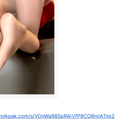
mypikpak.com/s/VOnWa98SpRAiVfP9CORmlATno2