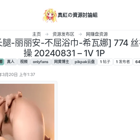
真紅の資源討論組
主页
资源发布区
网赚盘资源
妙长腿-丽丽安-不屈浴巾-希瓦娜] 774
操 20240831 – 1V 1P
源
真人
视频
onlyfans
网黄博主
pikpak云盘
1
帖子
1
发布者
6
年3月20日 上午1:37
辑