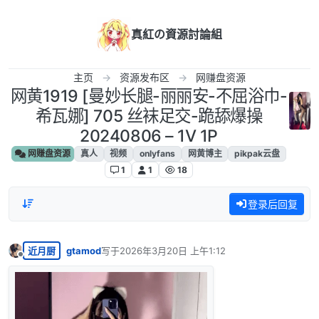
跳转至内容
真紅の資源討論組
主页
资源发布区
网赚盘资源
网黄1919 [曼妙长腿-丽丽安-不屈浴巾-
希瓦娜] 705 丝袜足交-跪舔爆操
20240806 – 1V 1P
网赚盘资源
真人
视频
onlyfans
网黄博主
pikpak云盘
1
1
18
登录后回复
近月厨
gtamod
写于
2026年3月20日 上午1:12
最后由 编辑
离线