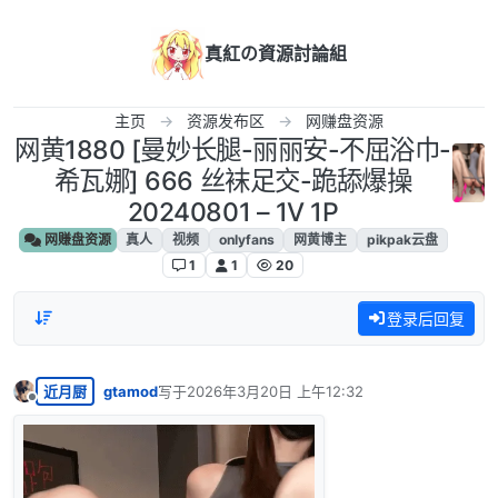
跳转至内容
真紅の資源討論組
主页
资源发布区
网赚盘资源
网黄1880 [曼妙长腿-丽丽安-不屈浴巾-
希瓦娜] 666 丝袜足交-跪舔爆操
20240801 – 1V 1P
网赚盘资源
真人
视频
onlyfans
网黄博主
pikpak云盘
1
1
20
登录后回复
近月厨
gtamod
写于
2026年3月20日 上午12:32
最后由 编辑
离线