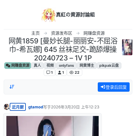
跳转至内容
真紅の資源討論組
主页
资源发布区
网赚盘资源
网黄1859 [曼妙长腿-丽丽安-不屈浴
巾-希瓦娜] 645 丝袜足交-跪舔爆操
20240723 – 1V 1P
网赚盘资源
真人
视频
onlyfans
网黄博主
pikpak云盘
1
1
22
登录后回复
近月厨
gtamod
写于
2026年3月20日 上午12:23
最后由 编辑
离线