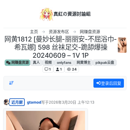
跳转至内容
真紅の資源討論組
主页
资源发布区
网赚盘资源
网黄1812 [曼妙长腿-丽丽安-不屈浴巾-
希瓦娜] 598 丝袜足交-跪舔爆操
20240609 – 1V 1P
网赚盘资源
真人
视频
onlyfans
网黄博主
pikpak云盘
1
1
24
登录后回复
近月厨
gtamod
写于
2026年3月20日 上午12:13
最后由 编辑
离线