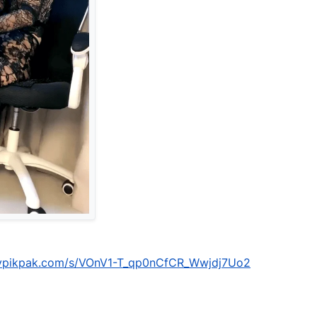
mypikpak.com/s/VOnV1-T_qp0nCfCR_Wwjdj7Uo2