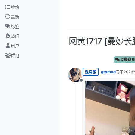
跳转至内容
版块
最新
标签
热门
网黄1717 [曼妙
用户
群组
网赚盘资
近月厨
gtamod
写于
2026
最后由 编
离线