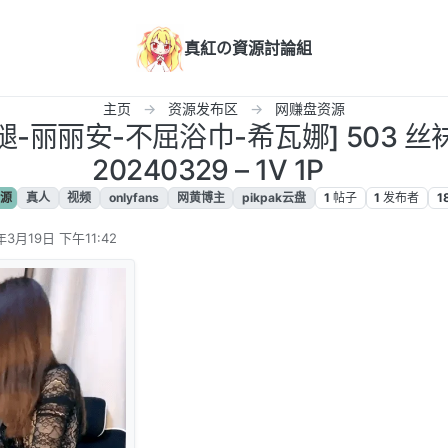
真紅の資源討論組
主页
资源发布区
网赚盘资源
长腿-丽丽安-不屈浴巾-希瓦娜] 503 
20240329 – 1V 1P
源
真人
视频
onlyfans
网黄博主
pikpak云盘
1
帖子
1
发布者
1
年3月19日 下午11:42
辑