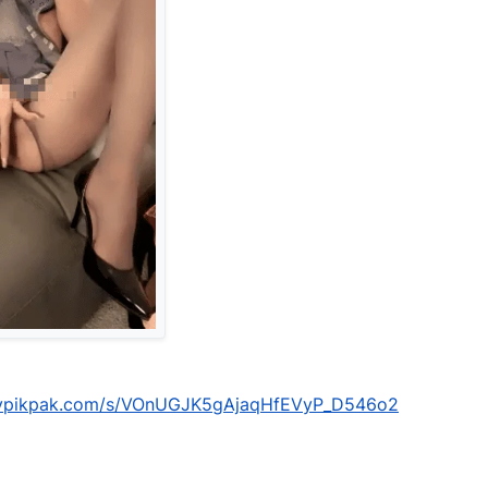
mypikpak.com/s/VOnUGJK5gAjaqHfEVyP_D546o2