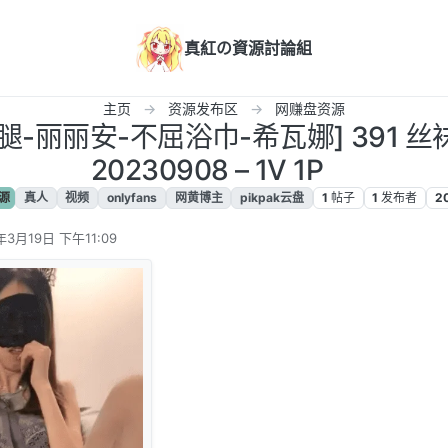
真紅の資源討論組
主页
资源发布区
网赚盘资源
长腿-丽丽安-不屈浴巾-希瓦娜] 391 
20230908 – 1V 1P
源
真人
视频
onlyfans
网黄博主
pikpak云盘
1
帖子
1
发布者
2
年3月19日 下午11:09
辑