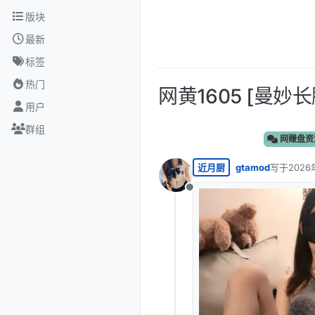
跳转至内容
版块
最新
标签
热门
网黄1605 [曼妙
用户
群组
网赚盘资
近月厨
gtamod
写于
2026
最后由 编
离线