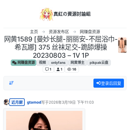
跳转至内容
真紅の資源討論組
主页
资源发布区
网赚盘资源
网黄1589 [曼妙长腿-丽丽安-不屈浴巾-
希瓦娜] 375 丝袜足交-跪舔爆操
20230803 – 1V 1P
网赚盘资源
视频
onlyfans
网黄博主
pikpak云盘
1
1
16
登录后回复
近月厨
gtamod
写于
2026年3月19日 下午11:03
最后由 编辑
离线