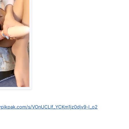
mypikpak.com/s/VOnUCLIf_YCKm1jz0djv9-l_o2