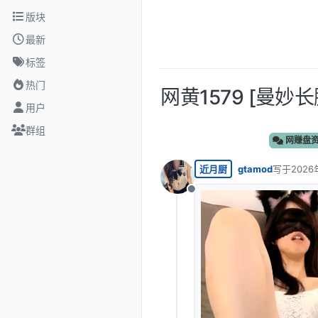
跳转至内容
版块
最新
标签
热门
网黄1579 [曼妙
用户
群组
网赚盘
近月厨
gtamod
写于
2026
最后由 编
离线