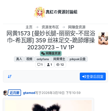
跳转至内容
真紅の資源討論組
主页
资源发布区
网赚盘资源
网黄1573 [曼妙长腿-丽丽安-不屈浴
巾-希瓦娜] 359 丝袜足交-跪舔爆操
20230723 – 1V 1P
网赚盘资源
真人
视频
onlyfans
网黄博主
pikpak云盘
1
1
12
登录后回复
近月厨
gtamod
写于
2026年3月19日 下午10:59
最后由 编辑
离线