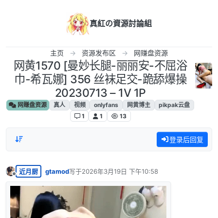
跳转至内容
真紅の資源討論組
主页
资源发布区
网赚盘资源
网黄1570 [曼妙长腿-丽丽安-不屈浴
巾-希瓦娜] 356 丝袜足交-跪舔爆操
20230713 – 1V 1P
网赚盘资源
真人
视频
onlyfans
网黄博主
pikpak云盘
1
1
13
登录后回复
近月厨
gtamod
写于
2026年3月19日 下午10:58
最后由 编辑
离线