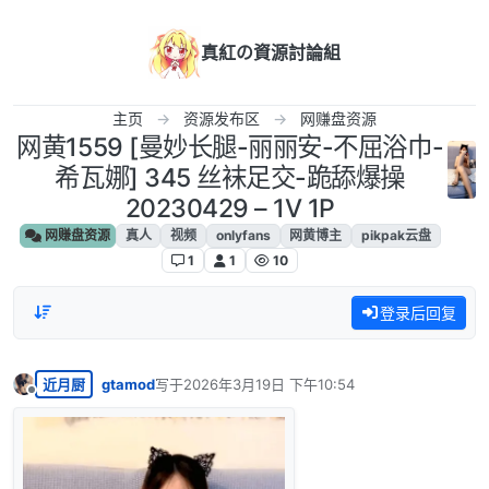
跳转至内容
真紅の資源討論組
主页
资源发布区
网赚盘资源
网黄1559 [曼妙长腿-丽丽安-不屈浴巾-
希瓦娜] 345 丝袜足交-跪舔爆操
20230429 – 1V 1P
网赚盘资源
真人
视频
onlyfans
网黄博主
pikpak云盘
1
1
10
登录后回复
近月厨
gtamod
写于
2026年3月19日 下午10:54
最后由 编辑
离线