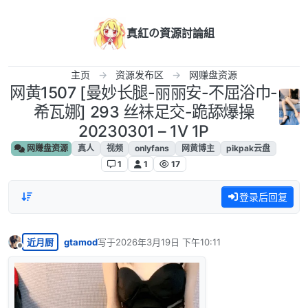
跳转至内容
真紅の資源討論組
主页
资源发布区
网赚盘资源
网黄1507 [曼妙长腿-丽丽安-不屈浴巾-
希瓦娜] 293 丝袜足交-跪舔爆操
20230301 – 1V 1P
网赚盘资源
真人
视频
onlyfans
网黄博主
pikpak云盘
1
1
17
登录后回复
近月厨
gtamod
写于
2026年3月19日 下午10:11
最后由 编辑
离线