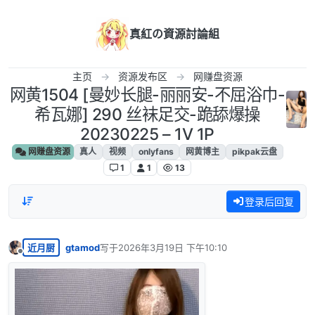
跳转至内容
真紅の資源討論組
主页
资源发布区
网赚盘资源
网黄1504 [曼妙长腿-丽丽安-不屈浴巾-
希瓦娜] 290 丝袜足交-跪舔爆操
20230225 – 1V 1P
网赚盘资源
真人
视频
onlyfans
网黄博主
pikpak云盘
1
1
13
登录后回复
近月厨
gtamod
写于
2026年3月19日 下午10:10
最后由 编辑
离线