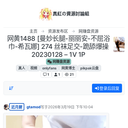
跳转至内容
真紅の資源討論組
主页
资源发布区
网赚盘资源
网黄1488 [曼妙长腿-丽丽安-不屈浴
巾-希瓦娜] 274 丝袜足交-跪舔爆操
20230128 – 1V 1P
网赚盘资源
真人
视频
onlyfans
网黄博主
pikpak云盘
1
1
21
登录后回复
近月厨
gtamod
写于
2026年3月19日 下午10:04
最后由 编辑
离线