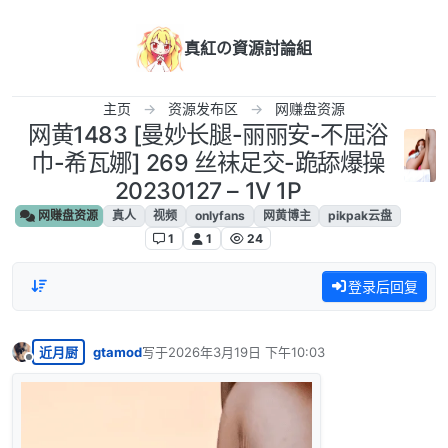
跳转至内容
真紅の資源討論組
主页
资源发布区
网赚盘资源
网黄1483 [曼妙长腿-丽丽安-不屈浴
巾-希瓦娜] 269 丝袜足交-跪舔爆操
20230127 – 1V 1P
网赚盘资源
真人
视频
onlyfans
网黄博主
pikpak云盘
1
1
24
登录后回复
近月厨
gtamod
写于
2026年3月19日 下午10:03
最后由 编辑
离线