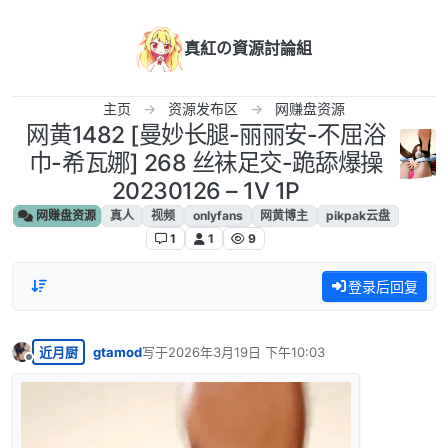
跳转至内容
真紅の資源討論組
主页
资源发布区
网赚盘资源
网黄1482 [曼妙长腿-丽丽安-不屈浴
巾-希瓦娜] 268 丝袜足交-跪舔爆操
20230126 – 1V 1P
网赚盘资源
真人
视频
onlyfans
网黄博主
pikpak云盘
1
1
9
登录后回复
近月厨
gtamod
写于
2026年3月19日 下午10:03
最后由 编辑
离线