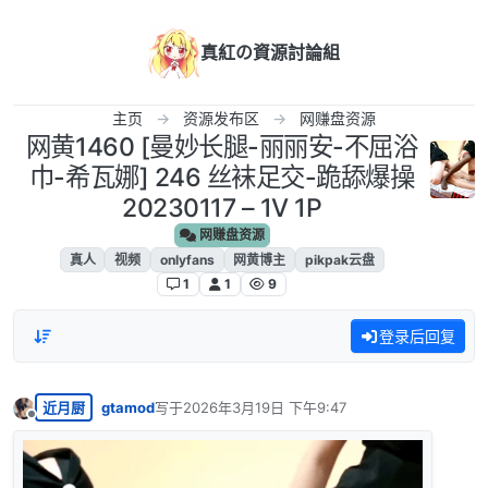
跳转至内容
真紅の資源討論組
主页
资源发布区
网赚盘资源
网黄1460 [曼妙长腿-丽丽安-不屈浴
巾-希瓦娜] 246 丝袜足交-跪舔爆操
20230117 – 1V 1P
网赚盘资源
真人
视频
onlyfans
网黄博主
pikpak云盘
1
1
9
登录后回复
近月厨
gtamod
写于
2026年3月19日 下午9:47
最后由 编辑
离线