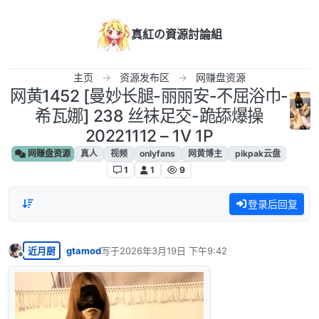
跳转至内容
真紅の資源討論組
主页
资源发布区
网赚盘资源
网黄1452 [曼妙长腿-丽丽安-不屈浴巾-
希瓦娜] 238 丝袜足交-跪舔爆操
20221112 – 1V 1P
网赚盘资源
真人
视频
onlyfans
网黄博主
pikpak云盘
1
1
9
登录后回复
近月厨
gtamod
写于
2026年3月19日 下午9:42
最后由 编辑
离线