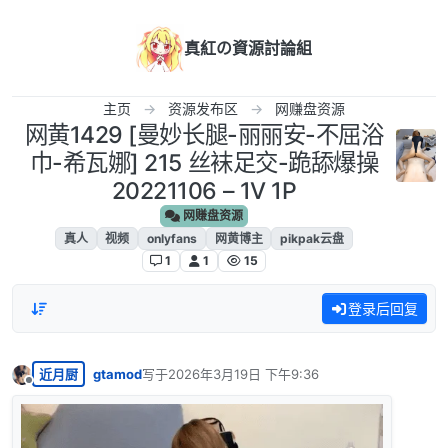
跳转至内容
真紅の資源討論組
主页
资源发布区
网赚盘资源
网黄1429 [曼妙长腿-丽丽安-不屈浴
巾-希瓦娜] 215 丝袜足交-跪舔爆操
20221106 – 1V 1P
网赚盘资源
真人
视频
onlyfans
网黄博主
pikpak云盘
1
1
15
登录后回复
近月厨
gtamod
写于
2026年3月19日 下午9:36
最后由 编辑
离线