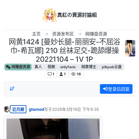
跳转至内容
真紅の資源討論組
主页
资源发布区
网赚盘资源
网黄1424 [曼妙长腿-丽丽安-不屈浴
巾-希瓦娜] 210 丝袜足交-跪舔爆操
20221104 – 1V 1P
网赚盘资源
真人
视频
onlyfans
网黄博主
pikpak云盘
1
1
16
登录后回复
近月厨
gtamod
写于
2026年3月19日 下午9:35
最后由 编辑
离线