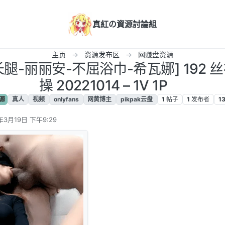
真紅の資源討論組
主页
资源发布区
网赚盘资源
妙长腿-丽丽安-不屈浴巾-希瓦娜] 192
操 20221014 – 1V 1P
源
真人
视频
onlyfans
网黄博主
pikpak云盘
1
帖子
1
发布者
1
年3月19日 下午9:29
辑