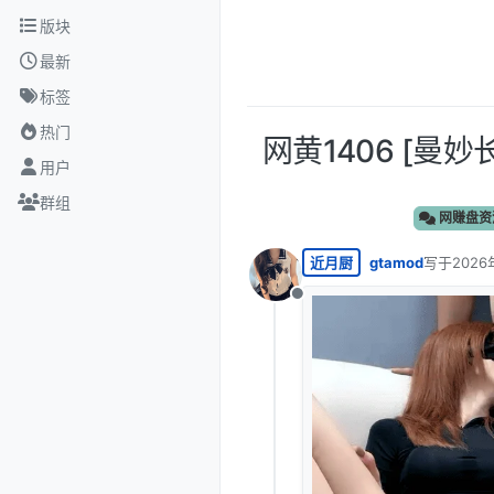
跳转至内容
版块
最新
标签
热门
网黄1406 [曼
用户
群组
网赚盘资
近月厨
gtamod
写于
2026
最后由 编
离线