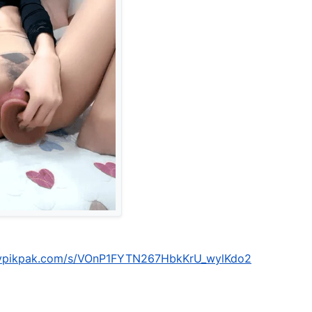
mypikpak.com/s/VOnP1FYTN267HbkKrU_wylKdo2